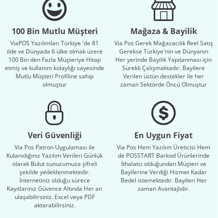
100 Bin Mutlu Müşteri
Mağaza & Bayilik
ViaPOS Yazılımları Türkiye 'de 81
Via Pos Gerek Mağazacılık Reel Satış
ilde ve Dünyada 6 ülke olmak üzere
Gerekse Türkiye'nin ve Dünyanın
100 Bin den Fazla Müşteriye Hitap
Her yerinde Bayilik Yapılanması için
etmiş ve kullanım kolaylığı sayesinde
Sürekli Çalışmaktadır. Bayilere
Mutlu Müşteri Profiline sahip
Verilen üstün destekler ile her
olmuştur
zaman Sektörde Öncü Olmuştur
Veri Güvenliği
En Uygun Fiyat
Via Pos Patron Uygulaması ile
Via Pos Hem Yazılım Üreticisi Hem
Kulanıdığınız Yazılım Verileri Günlük
de POSSTART Barkod Ürünlerinde
olarak Bulut sunucumuza şifreli
İthalatcı olduğundan Müşteri ve
şekilde yedeklenmektedir.
Bayilerine Verdiği Hizmet Kadar
İnternetiniz olduğu sürece
Bedel istemektedir. Bayileri Her
Kayıtlarınız Güvence Altında Her an
zaman Avantajlıdır.
ulaşabilirsiniz. Excel veya PDF
aktarabilirsiniz.